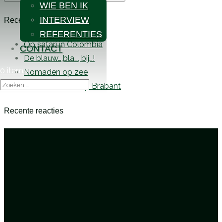
WIE BEN IK
naar:
INTERVIEW
Recente berichten
REFERENTIES
Op safari in Colombia
CONTACT
De blauw…,bla…, bij…!
0 items
Nomaden op zee
Interview Omroep Brabant
Recente reacties