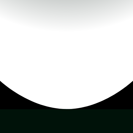
&#x37;