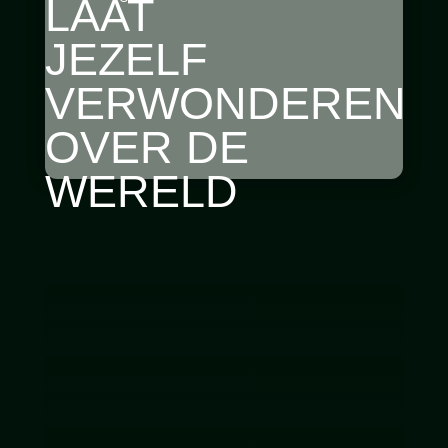
LAAT
JEZELF
VERWONDEREN
OVER DE
WERELD