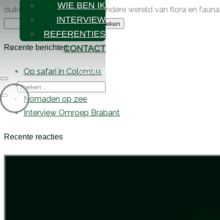
WIE BEN IK
duiken we opnieuw in de wondere wereld van flora en fauna 
INTERVIEW
Zoeken
REFERENTIES
naar:
Recente berichten
CONTACT
0 items
Op safari in Colombia
De blauw…,bla…, bij…!
Nomaden op zee
Interview Omroep Brabant
Recente reacties