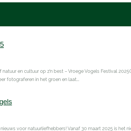
25
natuur en cultuur op z’n best – Vroege Vogels Festival 2025
er fotograferen in het groen en laat...
gels
euws voor natuurliefhebbers! Vanaf 30 maart 2025 is het nie