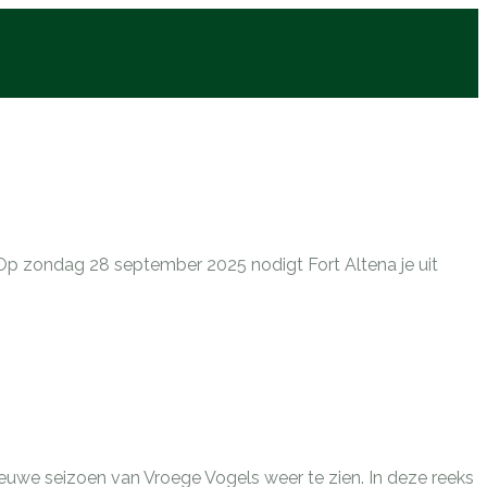
Op zondag 28 september 2025 nodigt Fort Altena je uit
uwe seizoen van Vroege Vogels weer te zien. In deze reeks