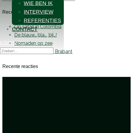
WIE BEN IK
naar:
INTERVIEW
Recente berichten
REFERENTIES
Op safari in Colombia
CONTACT
De blauw…,bla…, bij…!
0 items
Nomaden op zee
Interview Omroep Brabant
Recente reacties