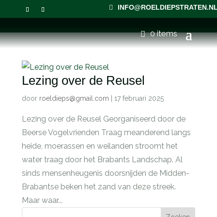
INFO@ROELDIEPSTRATEN.N
0 items
Lezing over de Reusel
door
roeldieps@gmail.com
|
17 februari 2025
Lezing over de Reusel Georganiseerd door de
Beerse Vogelvrienden Traag meanderend langs
heide, moerassen en weilanden stroomt het
water traag door het Brabants Landschap. Al
sinds mensenheugenis doorsnijden de Midden-
Brabantse beken het zand van deze streek.
Maar waar...