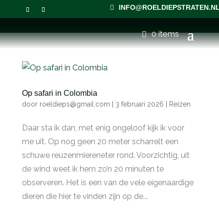
INFO@ROELDIEPSTRATEN.N
0 items
Op safari in Colombia
door
roeldieps@gmail.com
|
3 februari 2026
|
Reizen
Daar sta ik dan, met enig ongeloof kijk ik voor
me uit. Op nog geen 20 meter scharrelt een
schuwe reuzenmiereneter rond. Voorzichtig, uit
de wind weet ik hem zo’n 20 minuten te
observeren. Het is een van de vele eigenaardige
dieren die hier te vinden zijn op de...