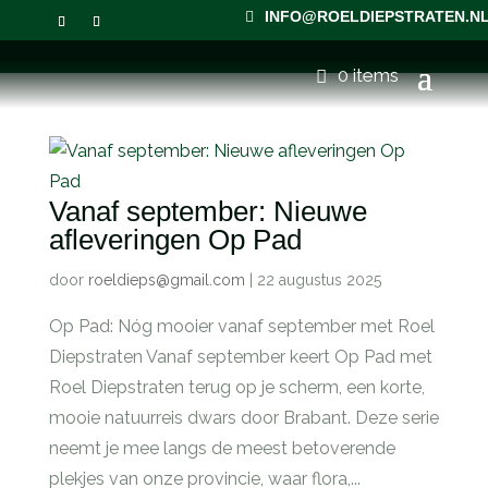
INFO@ROELDIEPSTRATEN.N
0 items
Vanaf september: Nieuwe
afleveringen Op Pad
door
roeldieps@gmail.com
|
22 augustus 2025
Op Pad: Nóg mooier vanaf september met Roel
Diepstraten Vanaf september keert Op Pad met
Roel Diepstraten terug op je scherm, een korte,
mooie natuurreis dwars door Brabant. Deze serie
neemt je mee langs de meest betoverende
plekjes van onze provincie, waar flora,...