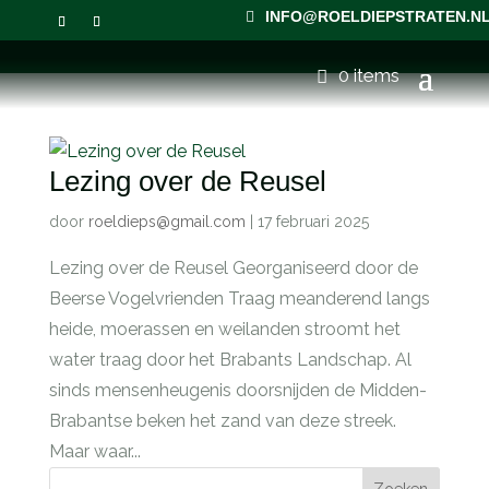
INFO@ROELDIEPSTRATEN.N
0 items
Lezing over de Reusel
door
roeldieps@gmail.com
|
17 februari 2025
Lezing over de Reusel Georganiseerd door de
Beerse Vogelvrienden Traag meanderend langs
heide, moerassen en weilanden stroomt het
water traag door het Brabants Landschap. Al
sinds mensenheugenis doorsnijden de Midden-
Brabantse beken het zand van deze streek.
Maar waar...