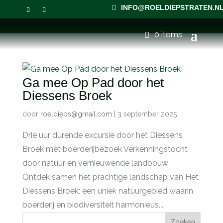
INFO@ROELDIEPSTRATEN.N
0 items
Ga mee Op Pad door het
Diessens Broek
door
roeldieps@gmail.com
|
3 september 2025
Drie uur durende excursie door het Diessens
Broek mét boerderijbezoek Verkenningstocht
door natuur en vernieuwende landbouw
Ontdek samen het prachtige landschap van Het
Diessens Broek: een uniek natuurgebied waarin
boerderij en biodiversiteit harmonieus...