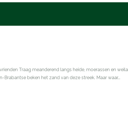
vrienden Traag meanderend langs heide, moerassen en weila
-Brabantse beken het zand van deze streek. Maar waar...