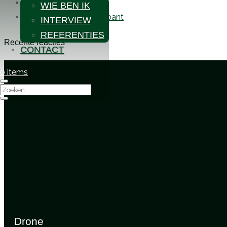
Nomaden op zee
WIE BEN IK
Interview Omroep Brabant
INTERVIEW
REFERENTIES
Recente reacties
CONTACT
0 items
Drone