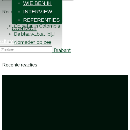
WIE BEN IK
naar:
INTERVIEW
Recente berichten
REFERENTIES
Op safari in Colombia
CONTACT
De blauw…,bla…, bij…!
0 items
Nomaden op zee
Interview Omroep Brabant
Recente reacties