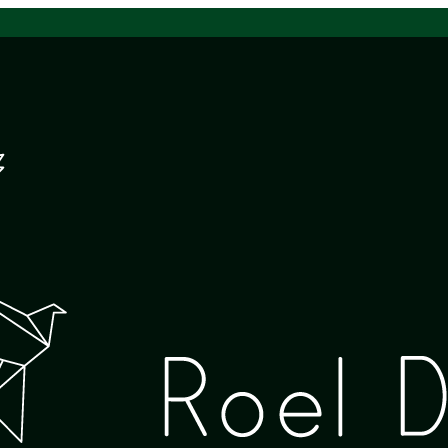
jaar
 in het voorjaar Stap in een wereld van rust en natuurschoo
je meevoeren langs bloemrijke...