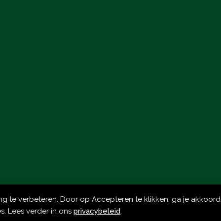
ing te verbeteren. Door op Accepteren te klikken, ga je akkoor
s. Lees verder in ons
privacybeleid
.