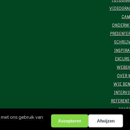
FOTOGRA
VIDEOGRA
CAM
ONDERW
PRESENTE
SCHRIJ
INSPIRA
EXCURS
WEBS
OVER 
WIE BEN
INTERV
REFERENT
CONT
d met ons gebruik van
Accepteren
Afwijzen