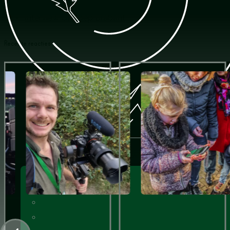
Nomaden op zee
Interview Omroep Brabant
Recente reacties