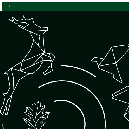
Volgen
Volgen
INFO@ROELDIEPSTRATEN.NL
19 april: Excursie Diessens Broek: Grutto’s in het voor
door
roeldieps@gmail.com
|
13 maart 2025
Wandel mee door het onverwachtse Diessens Broek! Grutto’s
gelegen tussen Diessen, Haghorst en Biest-Houtakker. Laat 
Zoeken
naar:
Recente berichten
Op safari in Colombia
De blauw…,bla…, bij…!