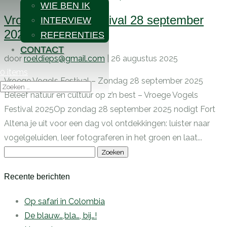
WIE BEN IK
Vroege Vogels Festival 28 september
INTERVIEW
2025
REFERENTIES
CONTACT
door
roeldieps@gmail.com
|
26 augustus 2025
0 items
Vroege Vogels Festival – Zondag 28 september 2025
Beleef natuur en cultuur op z’n best – Vroege Vogels
Festival 2025Op zondag 28 september 2025 nodigt Fort
Altena je uit voor een dag vol ontdekkingen: luister naar
vogelgeluiden, leer fotograferen in het groen en laat...
Zoeken
naar:
Recente berichten
Op safari in Colombia
De blauw…,bla…, bij…!