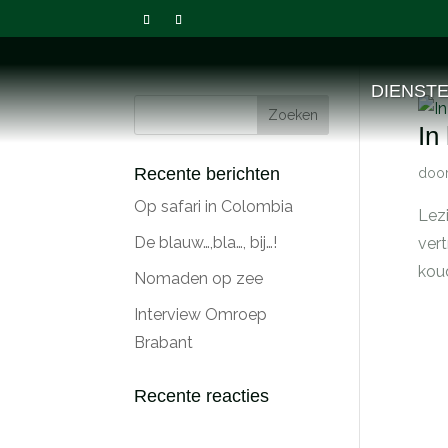
DIENST
In
Recente berichten
doo
Op safari in Colombia
Lezi
De blauw…,bla…, bij…!
ver
koud
Nomaden op zee
Interview Omroep
Brabant
Recente reacties