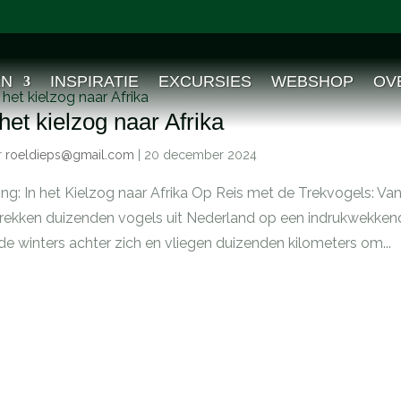
EN
INSPIRATIE
EXCURSIES
WEBSHOP
OV
 het kielzog naar Afrika
r
roeldieps@gmail.com
|
20 december 2024
ng: In het Kielzog naar Afrika Op Reis met de Trekvogels: Va
trekken duizenden vogels uit Nederland op een indrukwekkende
e winters achter zich en vliegen duizenden kilometers om...