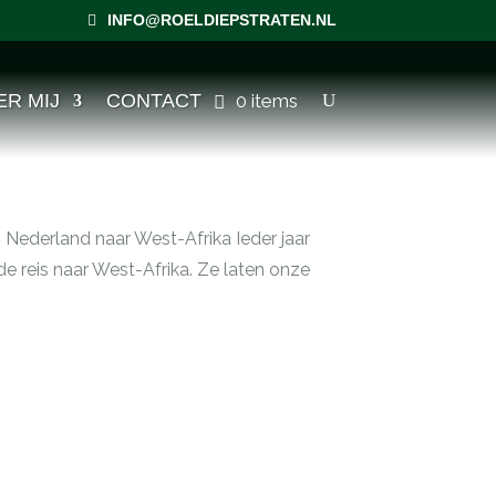
INFO@ROELDIEPSTRATEN.NL
ER MIJ
CONTACT
0 items
n Nederland naar West-Afrika Ieder jaar
 reis naar West-Afrika. Ze laten onze